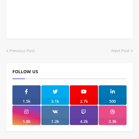
Previous Post
Next Post
FOLLOW US
1.5k
3.1k
2.7k
500
1.8k
1.2k
4.2k
2.3k