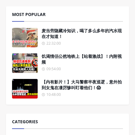
MOST POPULAR
麦当劳隐藏冷知识，喝了多么多年的汽水现
在才知道！
22:32:00
饥渴情侣公然地铁上【站着激战】！内附视
频
09:54:00
【内有影片！】大马警察半夜巡逻，意外拍
到女鬼在凄厉惨叫盯着他们！😱
10:48:00
CATEGORIES