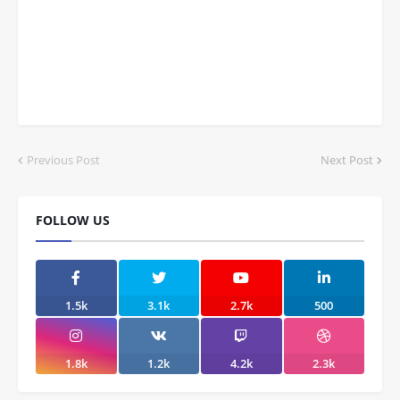
Previous Post
Next Post
FOLLOW US
1.5k
3.1k
2.7k
500
1.8k
1.2k
4.2k
2.3k