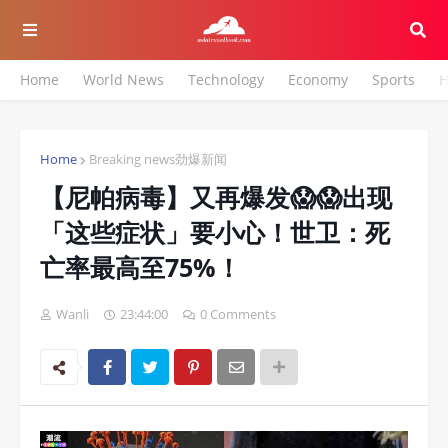
Home
World News
Technology
Economy
Sports
H
Home
Breaking news劲爆新闻
【尼帕病毒】又再爆发😱😱出现
「这些症状」要小心！世卫：死
亡率最高至75%！
Wanli
23:44:00
0 Comments