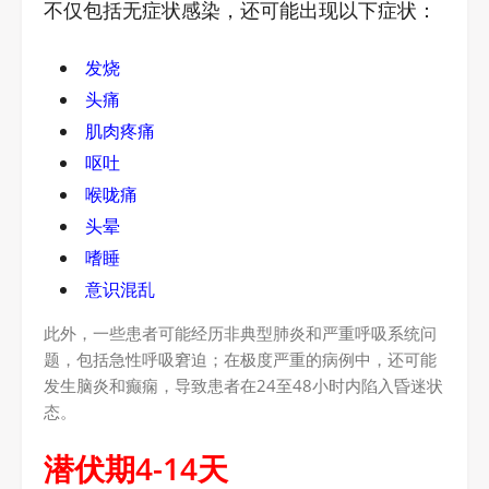
不仅包括无症状感染，还可能出现以下症状：
发烧
头痛
肌肉疼痛
呕吐
喉咙痛
头晕
嗜睡
意识混乱
此外，一些患者可能经历非典型肺炎和严重呼吸系统问
题，包括急性呼吸窘迫；在极度严重的病例中，还可能
发生脑炎和癫痫，导致患者在24至48小时内陷入昏迷状
态。
潜伏期4-14天