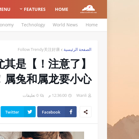
MENU
FEATURES
HOME
conomy
Technology
World News
Home
Follow Trendy关注好康
الصفحة الرئيسية
尤其是
属兔和属龙要小心！！
0 تعليقات
12:36:00 م
Wanli
Twitter
Facebook